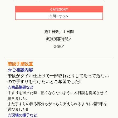
CATEGORY
玄関・サッシ
施工日数／１日間
概算所要時間／
金額／
階段手摺設置
☆ご相談内容
階段がタイル仕上げで一部取れたりして滑って危ない
ので手すりを付けたいとご希望でした!!
☆商品概要など
手すりを握った時、熱くならないように木目調を提案させて
頂きました。
また手すりの握る部分もがっちり支えられるように楕円形を
選びました!!
☆現場の様子など